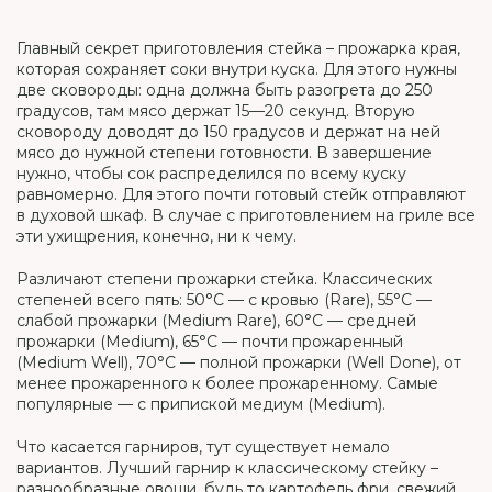
Главный секрет приготовления стейка – прожарка края,
которая сохраняет соки внутри куска. Для этого нужны
две сковороды: одна должна быть разогрета до 250
градусов, там мясо держат 15—20 секунд. Вторую
сковороду доводят до 150 градусов и держат на ней
мясо до нужной степени готовности. В завершение
нужно, чтобы сок распределился по всему куску
равномерно. Для этого почти готовый стейк отправляют
в духовой шкаф. В случае с приготовлением на гриле все
эти ухищрения, конечно, ни к чему.
Различают степени прожарки стейка. Классических
степеней всего пять: 50°C — с кровью (Rare), 55°C —
слабой прожарки (Medium Rare), 60°C — средней
прожарки (Medium), 65°C — почти прожаренный
(Medium Well), 70°C — полной прожарки (Well Done), от
менее прожаренного к более прожаренному. Самые
популярные — с припиской медиум (Medium).
Что касается гарниров, тут существует немало
вариантов. Лучший гарнир к классическому стейку –
разнообразные овощи, будь то картофель фри, свежий