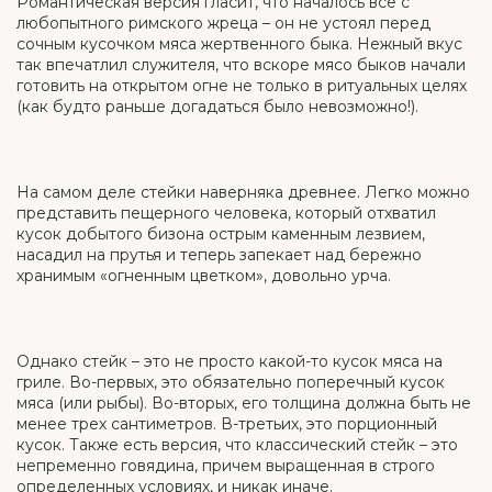
Романтическая версия гласит, что началось все с
любопытного римского жреца – он не устоял перед
сочным кусочком мяса жертвенного быка. Нежный вкус
так впечатлил служителя, что вскоре мясо быков начали
готовить на открытом огне не только в ритуальных целях
(как будто раньше догадаться было невозможно!).
На самом деле стейки наверняка древнее. Легко можно
представить пещерного человека, который отхватил
кусок добытого бизона острым каменным лезвием,
насадил на прутья и теперь запекает над бережно
хранимым «огненным цветком», довольно урча.
Однако стейк – это не просто какой-то кусок мяса на
гриле. Во-первых, это обязательно поперечный кусок
мяса (или рыбы). Во-вторых, его толщина должна быть не
менее трех сантиметров. В-третьих, это порционный
кусок. Также есть версия, что классический стейк – это
непременно говядина, причем выращенная в строго
определенных условиях, и никак иначе.