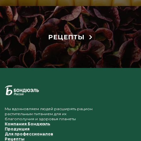
РЕЦЕПТЫ
Мы вдохновляем людей расширять рацион
растительным питанием для их
благополучия и здоровья планеты
Компания Бондюэль
Продукция
Для профессионалов
Рецепты