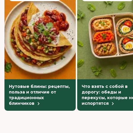
Нутовые блины: рецепты,
Что взять с собой в
польза и отличие от
дорогу: обеды и
традиционных
перекусы, которые н
блинчиков
испортятся