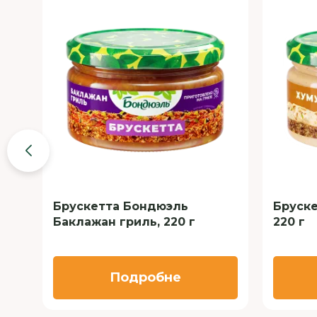
Брускетта Бондюэль
Бруске
Баклажан гриль, 220 г
220 г
Подробне