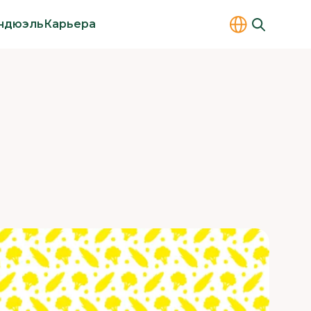
ндюэль
Карьера