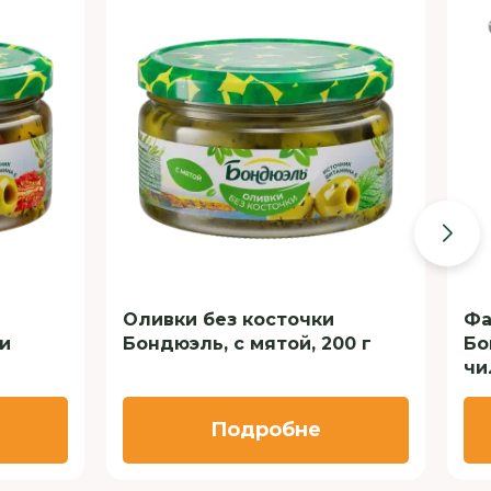
Оливки без косточки
Фа
и
Бондюэль, с мятой, 200 г
Бо
чи
Подробне