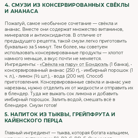
4. СМУЗИ ИЗ КОНСЕРВИРОВАННЫХ СВЁКЛЫ
И АНАНАСА
Пожалуй, самое необычное сочетание — свёкла и
ананас. Вместе они содержат множество витаминов,
минералов и антиоксидантов. В отличие от
предыдущего рецепта, такой смузи легко приготовить
буквально за 5 минут. Тем более, мы советуем
использовать консервированные продукты — хлопот
намного меньше, а вкус почти не меняется.
Ингредиенты: •
«Свёкла на пару» от Бондюэль
(1 банка), •
консервированный ананас (250 г), • имбирный порошок (1
ч. л.), • лимон (½ шт.), • вода (200 мл). Способ
приготовления. Консервированные свёкла и ананас уже
нарезаны, нужно отделить их от жидкости и отправить их
в блендер. Туда же выжать сок лимона и добавить
имбирный порошок. Залить водой, смешать всё в
блендере. Смузи готов!
5. НАПИТОК ИЗ ТЫКВЫ, ГРЕЙПФРУТА И
КАЙЕНСКОГО ПЕРЦА
Главный ингредиент — тыква, которая богата кальцием,