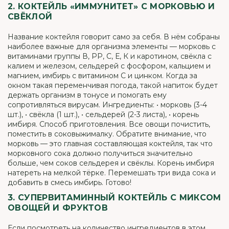
2. КОКТЕЙЛЬ «ИММУНИТЕТ» С МОРКОВЬЮ И
СВЁКЛОЙ
Название коктейля говорит само за себя. В нём собраны
наиболее важные для организма элементы — морковь с
витаминами группы В, РР, С, Е, К и каротином, свёкла с
калием и железом, сельдерей с фосфором, кальцием и
магнием, имбирь с витамином C и цинком. Когда за
окном такая переменчивая погода, такой напиток будет
держать организм в тонусе и помогать ему
сопротивляться вирусам. Ингредиенты: • морковь (3-4
шт.), • свёкла (1 шт.), • сельдерей (2-3 листа), • корень
имбиря. Способ приготовления. Все овощи почистить,
поместить в соковыжималку. Обратите внимание, что
морковь — это главная составляющая коктейля, так что
морковного сока должно получиться значительно
больше, чем соков сельдерея и свёклы. Корень имбиря
натереть на мелкой тёрке. Перемешать три вида сока и
добавить в смесь имбирь. Готово!
3. СУПЕРВИТАМИННЫЙ КОКТЕЙЛЬ С МИКСОМ
ОВОЩЕЙ И ФРУКТОВ
Если посмотреть на количество ингредиентов в этом