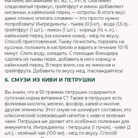
магнием, витаминами В1, В2, С, РР, Е. Она имеет
сладковатый привкус, грейпфрут и лимон добавляют
кислинки, а кайенский перец — остроты. В итоге вкус
даже сложно описать словами — это просто нужно
попробовать! Ингредиенты: • тыква (0,5 кг), • вода (1,5 л), •
грейпфрут (1 шт.), • лимон (1 шт.), • корица (½ ч. л.), •
кайенский перец (на кончике ножа), • мёд по вкусу.
Способ приготовления. Тыкву почистить, порезать на
кусочки, положить в кастрюлю и варить в течение 10-15
минут. Слить воду, охладить. С помощью блендера
сделать из тыквы пюре, добавить в него корицу и
кайенский перец. В пюре влить сок из лимонов и
грейпфрута. Добавить по вкусу мёд. Наслаждайтесь!
6. СМУЗИ ИЗ КИВИ И ПЕТРУШКИ
Вы знали, что в 50 граммах петрушки содержится
суточная норма витамина С? Также в петрушке есть
фолиевая кислота, железо, фосфор, калий и многие
другие элементы. Этот смузи не шокирует составом, это
классический освежающий напиток с киви и зелёным
чаем. Петрушка же делает его особенно полезным для
иммунитета. Ингредиенты: • петрушка (1 пучок), • киви (2
шт.), • зелёный чай (100 мл), • мёд по вкусу. Способ