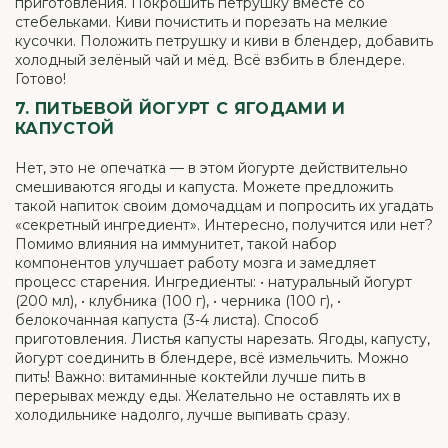
приготовления. Покрошить петрушку вместе со
стебельками. Киви почистить и порезать на мелкие
кусочки. Положить петрушку и киви в блендер, добавить
холодный зелёный чай и мёд. Всё взбить в блендере.
Готово!
7. ПИТЬЕВОЙ ЙОГУРТ С ЯГОДАМИ И
КАПУСТОЙ
Нет, это не опечатка — в этом йогурте действительно
смешиваются ягоды и капуста. Можете предложить
такой напиток своим домочадцам и попросить их угадать
«секретный ингредиент». Интересно, получится или нет?
Помимо влияния на иммунитет, такой набор
компонентов улучшает работу мозга и замедляет
процесс старения. Ингредиенты: • натуральный йогурт
(200 мл), • клубника (100 г), • черника (100 г), •
белокочанная капуста (3-4 листа). Способ
приготовления. Листья капусты нарезать. Ягоды, капусту,
йогурт соединить в блендере, всё измельчить. Можно
пить! Важно: витаминные коктейли лучше пить в
перерывах между еды. Желательно не оставлять их в
холодильнике надолго, лучше выпивать сразу.