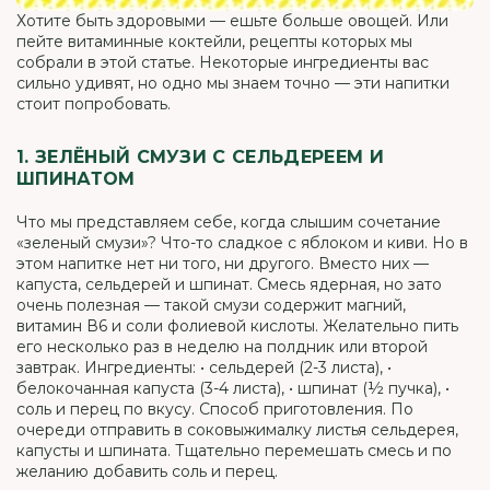
Хотите быть здоровыми — ешьте больше овощей. Или
пейте витаминные коктейли, рецепты которых мы
собрали в этой статье. Некоторые ингредиенты вас
сильно удивят, но одно мы знаем точно — эти напитки
стоит попробовать.
1. ЗЕЛЁНЫЙ СМУЗИ С СЕЛЬДЕРЕЕМ И
ШПИНАТОМ
Что мы представляем себе, когда слышим сочетание
«зеленый смузи»? Что-то сладкое с яблоком и киви. Но в
этом напитке нет ни того, ни другого. Вместо них —
капуста, сельдерей и шпинат. Смесь ядерная, но зато
очень полезная — такой смузи содержит магний,
витамин В6 и соли фолиевой кислоты. Желательно пить
его несколько раз в неделю на полдник или второй
завтрак. Ингредиенты: • сельдерей (2-3 листа), •
белокочанная капуста (3-4 листа), • шпинат (½ пучка), •
соль и перец по вкусу. Способ приготовления. По
очереди отправить в соковыжималку листья сельдерея,
капусты и шпината. Тщательно перемешать смесь и по
желанию добавить соль и перец.