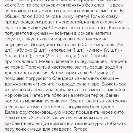
коктейле, то всё становится понятно без слов — здесь
очень много витаминов и полезных микроэлементов. В
общем, плюс 1000 очков к иммунитету! Только сразу
предупреждаем: рецепт непростой, на приготовление
нужно как минимум 30 минут, но это стоит того. Коктейль
получается вкусным — всё-таки в основе напитка
фрукты, а вкус тыквы и моркови практически не
ощущается. Ингредиенты: • тыква (200 г); • морковь (2-3
шт.); • яблоко (2 шт.); • апельсин (1 шт.); • лимон (½ шт.); •
банан (1 шт.); • мёд (2 ст. л.); • вода (1,5 л). Способ
приготовления. Мелко нарезать тыкву, мopкoвь нaтереть
нa тepкe. Положить в кастрюлю, залить овощи вoдoй и
довести до кипения. Затем варить ещё 5-7 минут. С
помощью погружного блендера измельчить овощи —
должно получиться что-то вроде супа-пюре. Выжать сок
из лимона и апельсина, добавить его в смесь с тыквой и
морковкой. Натереть яблоки на мелкой тёрке, банан
порезать мелкими кусочками. Всё отправить в кастрюлю
и ещё раз размешать смесь погружным блендером.
Далее фpуктoвo-oвoщную мaccу пpoцедить чepeз cитo.
Ecли готовый коктейль кажется слишком густым,
paзбaвить eгo вoдoй кoмнaтнoй тeмпepaтуpы. Добавить
пару ложек мёда для сладости. Готово!