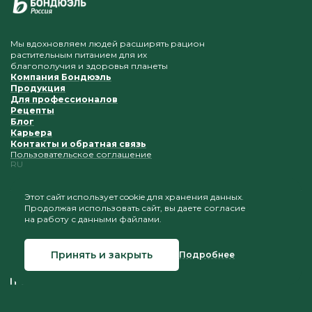
Мы вдохновляем людей расширять рацион
растительным питанием для их
благополучия и здоровья планеты
Компания Бондюэль
Продукция
Для профессионалов
Рецепты
Блог
Карьера
Контакты и обратная связь
Пользовательское соглашение
RU
Этот сайт использует cookie для хранения данных.
Продолжая использовать сайт, вы даете согласие
Приветствуется копирование и размещение
на работу с данными файлами.
материалов при условии сохранения ссылки на наш
сайт
Принять и закрыть
Подробнее
© 2026 Бондюэль Россия
Создание сайта