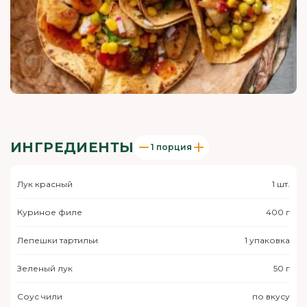
ИНГРЕДИЕНТЫ
1 порция
Лук красный
1 шт.
Куриное филе
400 г
Лепешки тартильи
1 упаковка
Зеленый лук
50 г
Соус чили
по вкусу