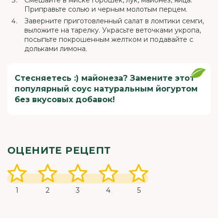
Смешайте в миске горошек, лук, майонез, яйца.
Приправьте солью и черным молотым перцем.
Заверните приготовленный салат в ломтики семги,
выложите на тарелку. Украсьте веточками укропа,
посыпьте покрошенным желтком и подавайте с
дольками лимона.
Стесняетесь :) майонеза? Замените этот
популярный соус натуральным йогуртом
без вкусовых добавок!
ОЦЕНИТЕ РЕЦЕПТ
1
2
3
4
5