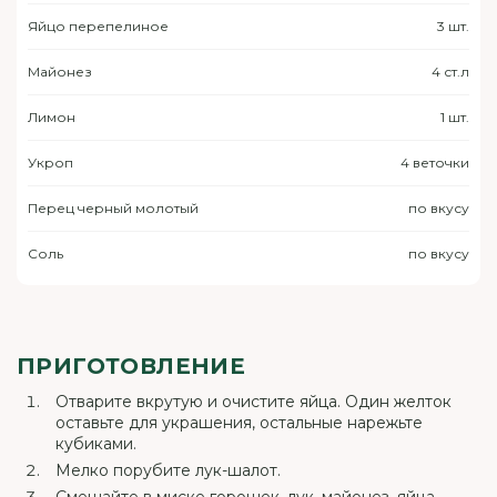
Яйцо перепелиное
3 шт.
Майонез
4 ст.л
Лимон
1 шт.
Укроп
4 веточки
Перец черный молотый
по вкусу
Соль
по вкусу
ПРИГОТОВЛЕНИЕ
Отварите вкрутую и очистите яйца. Один желток
оставьте для украшения, остальные нарежьте
кубиками.
Мелко порубите лук-шалот.