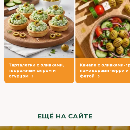
Тарталетки с оливками,
Канапе с оливками-гр
творожным сыром и
помидорами черри и
огурцом
фетой
ЕЩЁ НА САЙТЕ