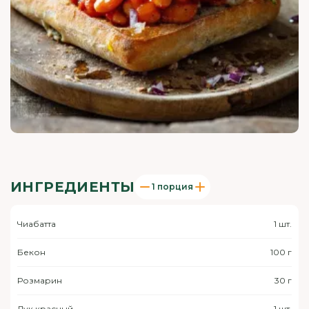
ИНГРЕДИЕНТЫ
1 порция
Чиабатта
1 шт.
Бекон
100 г
Розмарин
30 г
Лук красный
1 шт.