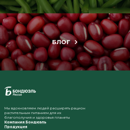
БЛОГ
Мы вдохновляем людей расширять рацион
растительным питанием для их
благополучия и здоровья планеты
Компания Бондюэль
Продукция