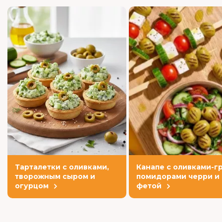
Тарталетки с оливками,
Канапе с оливками-гр
творожным сыром и
помидорами черри и
огурцом
фетой