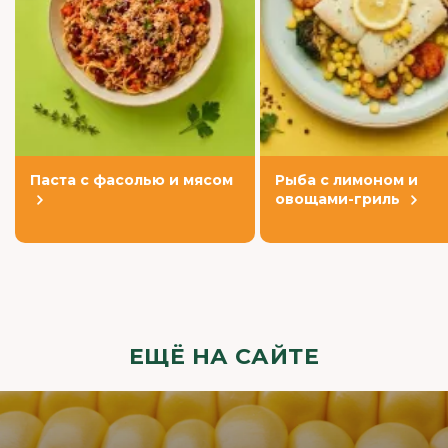
Паста с фасолью и мясом
Рыба с лимоном и
овощами-гриль
ЕЩЁ НА САЙТЕ