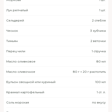
Лук репчатый
1 шт.
Сельдерей
2 стебля
Чеснок
3 зубчика
Тимьян
2 веточки
Перец чили
1 стручка
Масло оливковое
80 мл
Масло сливочное
80 г + 20 г растопить
Бульон овощной или куриный
100 мл
Крахмал картофельный
1 ст. л.
Соль морская
по вкусу