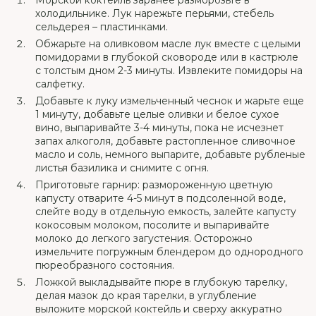
Морской коктейль заранее разморозьте в
холодильнике. Лук нарежьте перьями, стебель
сельдерея – пластинками.
Обжарьте на оливковом масле лук вместе с целыми
помидорами в глубокой сковороде или в кастрюле
с толстым дном 2-3 минуты. Извлеките помидоры на
салфетку.
Добавьте к луку измельченный чеснок и жарьте еще
1 минуту, добавьте целые оливки и белое сухое
вино, выпаривайте 3-4 минуты, пока не исчезнет
запах алкоголя, добавьте растопленное сливочное
масло и соль, немного выпарите, добавьте рубленые
листья базилика и снимите с огня.
Приготовьте гарнир: размороженную цветную
капусту отварите 4-5 минут в подсоленной воде,
слейте воду в отдельную емкость, залейте капусту
кокосовым молоком, посолите и выпаривайте
молоко до легкого загустения. Осторожно
измельчите погружным блендером до однородного
пюреобразного состояния.
Ложкой выкладывайте пюре в глубокую тарелку,
делая мазок до края тарелки, в углубление
выложите морской коктейль и сверху аккуратно