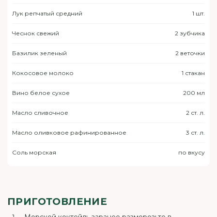
Лук репчатый средний
1 шт.
Чеснок свежий
2 зубчика
Базилик зеленый
2 веточки
Кокосовое молоко
1 стакан
Вино белое сухое
200 мл
Масло сливочное
2 ст. л.
Масло оливковое рафинированное
3 ст. л.
Соль морская
по вкусу
ПРИГОТОВЛЕНИЕ