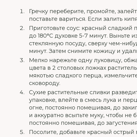
Гречку переберите, промойте, залейт
поставьте вариться. Если залить кип
Приготовьте соус: красный сладкий 
до 180°С духовке 5-7 минут. Выньте и
стеклянную посуду, сверху чем-нибуд
минут. Затем снимите кожицу и удал
Мелко нарежьте одну луковицу, обжа
цвета в 2 столовых ложках растител
мякотью сладкого перца, измельчите
сковороду.
Сухие растительные сливки разведите
упаковке, влейте в смесь лука и пер
огне, постоянно помешивая, до заки
и аккуратно всыпьте муку, чтобы не 
постоянно помешивая, до загустения
Посолите, добавьте красный острый