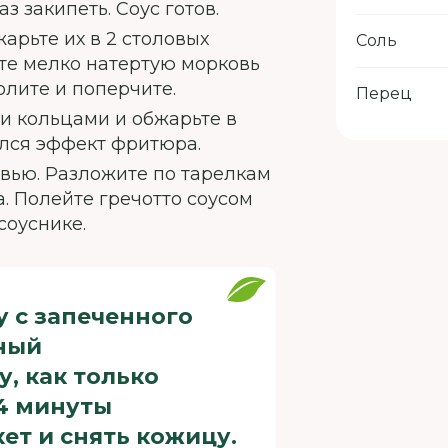
 закипеть. Соус готов.
арьте их в 2 столовых
Соль
ьте мелко натертую морковь
олите и поперчите.
Перец
и кольцами и обжарьте в
ился эффект фритюра.
овью. Разложите по тарелкам
а. Полейте гречотто соусом
соуснике.
у с запеченного
тный
, как только
-4 минуты
ет и снять кожицу.