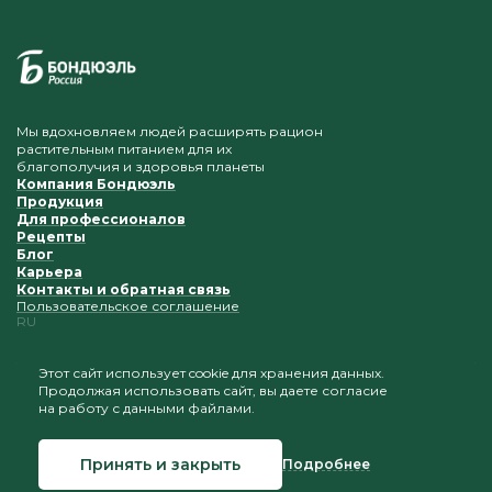
Мы вдохновляем людей расширять рацион
растительным питанием для их
благополучия и здоровья планеты
Компания Бондюэль
Продукция
Для профессионалов
Рецепты
Блог
Карьера
Контакты и обратная связь
Пользовательское соглашение
RU
Этот сайт использует cookie для хранения данных.
Продолжая использовать сайт, вы даете согласие
Приветствуется копирование и размещение
на работу с данными файлами.
материалов при условии сохранения ссылки на наш
сайт
Принять и закрыть
Подробнее
© 2026 Бондюэль Россия
Создание сайта