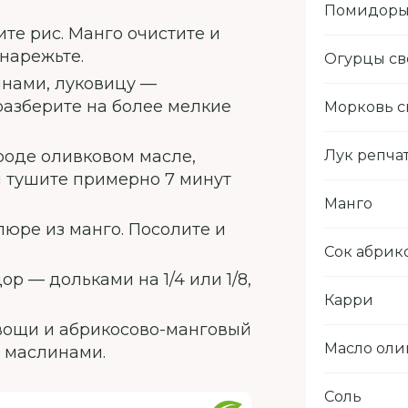
Помидор
те рис. Манго очистите и
нарежьте.
Огурцы с
инами, луковицу —
разберите на более мелкие
Морковь с
роде оливковом масле,
Лук репча
и тушите примерно 7 минут
Манго
пюре из манго. Посолите и
Сок абрик
р — дольками на 1/4 или 1/8,
Карри
овощи и абрикосово-манговый
Масло оли
и маслинами.
Соль