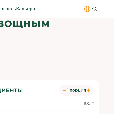
ндюэль
Карьера
 ОВОЩНЫМ
ДИЕНТЫ
1 порция
й
100 г