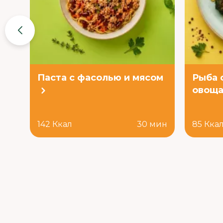
Паста с фасолью и мясом
Рыба 
овоща
142 Ккал
30 мин
85 Кка