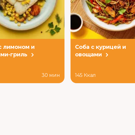
с лимоном и
Соба с курицей и
ми-гриль
овощами
л
30 мин
145 Ккал