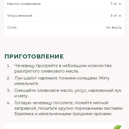
Масло оливковое
7 ст. л.
Уксус винный
3 ст. л.
Соль
по вкусу
ПРИГОТОВЛЕНИЕ
Чечевицу прогрейте в небольшом количестве
разогретого оливкового масла.
Лук-шалот нарежьте тонкими кольцами. Мяту
измельчите.
Смешайте оливковое масло, уксус, нарезанный лук
и мяту.
Готовую чечевицу посолите, полейте мятной
заправкой, посыпьте крупно порезанными листьями
базилика и измельченными грецкими орехами.