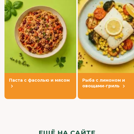
Паста с фасолью и мясом
Рыба с лимоном и
овощами-гриль
ЕЩЁ НА САЙТЕ