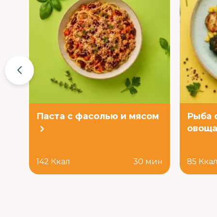
Паста с фасолью и мясом
Рыба 
овоща
142 Ккал
30 мин
85 Кка