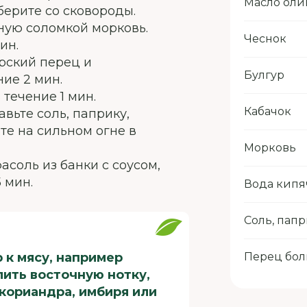
Масло оли
берите со сковороды.
ную соломкой морковь.
Чеснок
ин.
рский перец и
Булгур
ие 2 мин.
 течение 1 мин.
Кабачок
авьте соль, паприку,
е на сильном огне в
Морковь
фасоль из банки с соусом,
 мин.
Вода кипя
Соль, пап
 к мясу, например
Перец бол
ить восточную нотку,
 кориандра, имбиря или