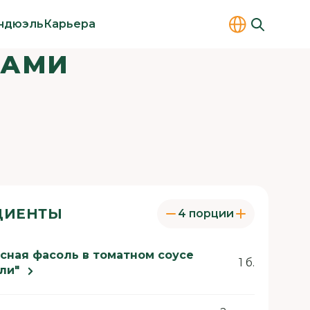
ндюэль
Карьера
ЩАМИ
ДИЕНТЫ
4 порции
сная фасоль в томатном соусе
1 б.
ли"