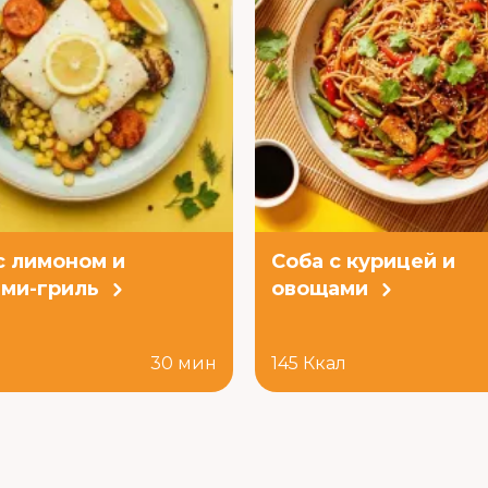
с лимоном и
Соба с курицей и
ми-гриль
овощами
л
30 мин
145 Ккал