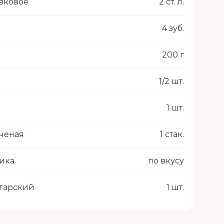
вковое
2 ст. л.
4 зуб.
200 г
1/2 шт.
1 шт.
ченая
1 стак.
рика
по вкусу
гарский
1 шт.