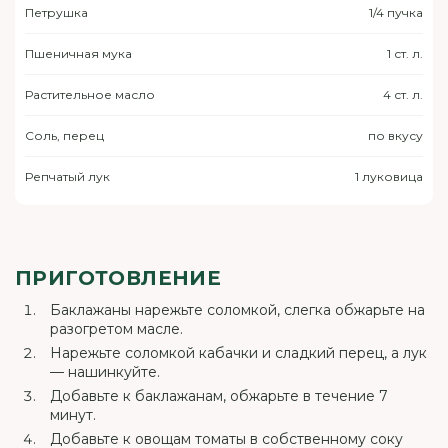
Петрушка
1/4 пучка
Пшеничная мука
1 ст. л.
Растительное масло
4 ст. л.
Соль, перец
по вкусу
Репчатый лук
1 луковица
ПРИГОТОВЛЕНИЕ
Баклажаны нарежьте соломкой, слегка обжарьте на
разогретом масле.
Нарежьте соломкой кабачки и сладкий перец, а лук
— нашинкуйте.
Добавьте к баклажанам, обжарьте в течение 7
минут.
Добавьте к овощам томаты в собственному соку