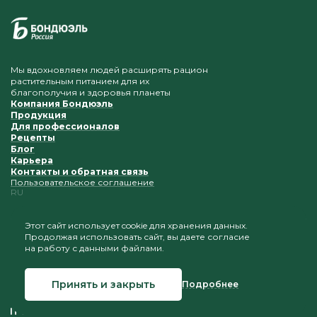
Мы вдохновляем людей расширять рацион
растительным питанием для их
благополучия и здоровья планеты
Компания Бондюэль
Продукция
Для профессионалов
Рецепты
Блог
Карьера
Контакты и обратная связь
Пользовательское соглашение
RU
Этот сайт использует cookie для хранения данных.
Продолжая использовать сайт, вы даете согласие
Приветствуется копирование и размещение
на работу с данными файлами.
материалов при условии сохранения ссылки на наш
сайт
Принять и закрыть
Подробнее
© 2026 Бондюэль Россия
Создание сайта