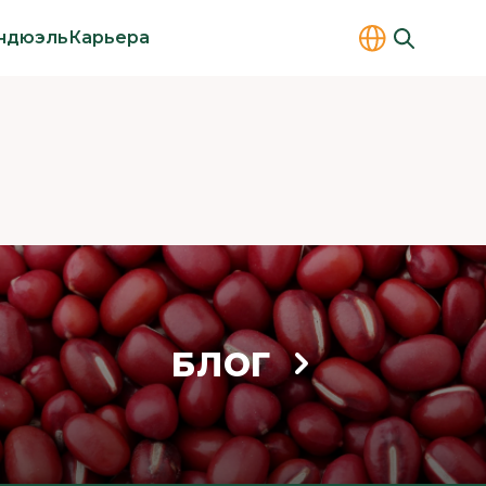
ндюэль
Карьера
БЛОГ