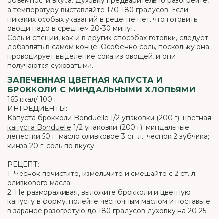
объемности вкуса. Духовку предварительно разогрейте,
а температуру выставляйте 170-180 градусов. Если
никаких особых указаний в рецепте нет, что готовить
овощи надо в среднем 20-30 минут.
Соль и специи, как и в других способах готовки, следует
добавлять в самом конце. Особенно соль, поскольку она
провоцирует выделение сока из овощей, и они
получаются суховатыми.
ЗАПЕЧЕННАЯ ЦВЕТНАЯ КАПУСТА И
БРОККОЛИ С МИНДАЛЬНЫМИ ХЛОПЬЯМИ
165 ккал/ 100 г
ИНГРЕДИЕНТЫ:
Капуста брокколи Bonduelle
1/2 упаковки (200 г);
цветная
капуста Bonduelle
1/2 упаковки (200 г); миндальные
лепестки 50 г; масло оливковое 3 ст. л.; чеснок 2 зубчика;
кинза 20 г; соль по вкусу
РЕЦЕПТ:
1. Чеснок почистите, измельчите и смешайте с 2 ст. л.
оливкового масла.
2. Не размораживая, выложите брокколи и цветную
капусту в форму, полейте чесночным маслом и поставьте
в заранее разогретую до 180 градусов духовку на 20-25