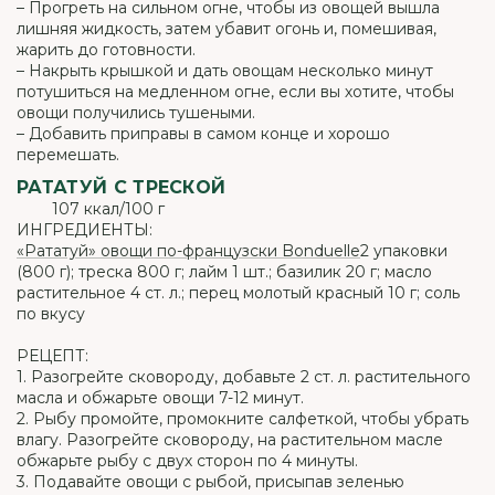
– Прогреть на сильном огне, чтобы из овощей вышла
лишняя жидкость, затем убавит огонь и, помешивая,
жарить до готовности.
– Накрыть крышкой и дать овощам несколько минут
потушиться на медленном огне, если вы хотите, чтобы
овощи получились тушеными.
– Добавить приправы в самом конце и хорошо
перемешать.
РАТАТУЙ С ТРЕСКОЙ
107 ккал/100 г
ИНГРЕДИЕНТЫ:
«Рататуй» овощи по-французски Bonduelle
2 упаковки
(800 г); треска 800 г; лайм 1 шт.; базилик 20 г; масло
растительное 4 ст. л.; перец молотый красный 10 г; соль
по вкусу
РЕЦЕПТ:
1. Разогрейте сковороду, добавьте 2 ст. л. растительного
масла и обжарьте овощи 7-12 минут.
2. Рыбу промойте, промокните салфеткой, чтобы убрать
влагу. Разогрейте сковороду, на растительном масле
обжарьте рыбу с двух сторон по 4 минуты.
3. Подавайте овощи с рыбой, присыпав зеленью