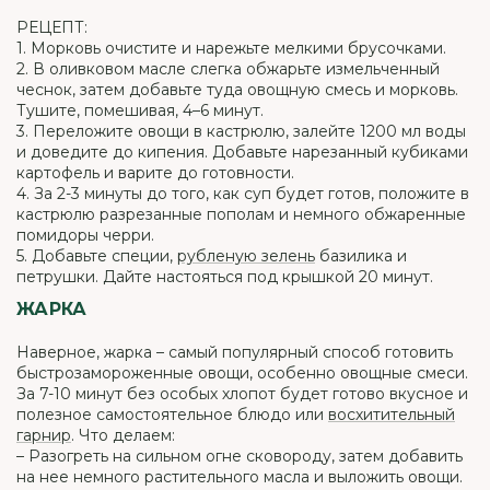
РЕЦЕПТ:
1. Морковь очистите и нарежьте мелкими брусочками.
2. В оливковом масле слегка обжарьте измельченный
чеснок, затем добавьте туда овощную смесь и морковь.
Тушите, помешивая, 4–6 минут.
3. Переложите овощи в кастрюлю, залейте 1200 мл воды
и доведите до кипения. Добавьте нарезанный кубиками
картофель и варите до готовности.
4. За 2-3 минуты до того, как суп будет готов, положите в
кастрюлю разрезанные пополам и немного обжаренные
помидоры черри.
5. Добавьте специи,
рубленую зелень
базилика и
петрушки. Дайте настояться под крышкой 20 минут.
ЖАРКА
Наверное, жарка – самый популярный способ готовить
быстрозамороженные овощи, особенно овощные смеси.
За 7-10 минут без особых хлопот будет готово вкусное и
полезное самостоятельное блюдо или
восхитительный
гарнир
. Что делаем:
– Разогреть на сильном огне сковороду, затем добавить
на нее немного растительного масла и выложить овощи.