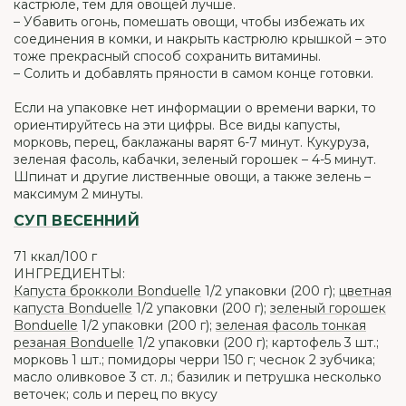
кастрюле, тем для овощей лучше.
– Убавить огонь, помешать овощи, чтобы избежать их
соединения в комки, и накрыть кастрюлю крышкой – это
тоже прекрасный способ сохранить витамины.
– Солить и добавлять пряности в самом конце готовки.
Если на упаковке нет информации о времени варки, то
ориентируйтесь на эти цифры. Все виды капусты,
морковь, перец, баклажаны варят 6-7 минут. Кукуруза,
зеленая фасоль, кабачки, зеленый горошек – 4-5 минут.
Шпинат и другие лиственные овощи, а также зелень –
максимум 2 минуты.
СУП ВЕСЕННИЙ
71 ккал/100 г
ИНГРЕДИЕНТЫ:
Капуста брокколи Bonduelle
1/2 упаковки (200 г);
цветная
капуста Bonduelle
1/2 упаковки (200 г);
зеленый горошек
Bonduelle
1/2 упаковки (200 г);
зеленая фасоль тонкая
резаная Bonduelle
1/2 упаковки (200 г); картофель 3 шт.;
морковь 1 шт.; помидоры черри 150 г; чеснок 2 зубчика;
масло оливковое 3 ст. л.; базилик и петрушка несколько
веточек; соль и перец по вкусу