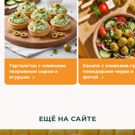
Тарталетки с оливками,
Канапе с оливками-гр
творожным сыром и
помидорами черри и
огурцом
фетой
ЕЩЁ НА САЙТЕ