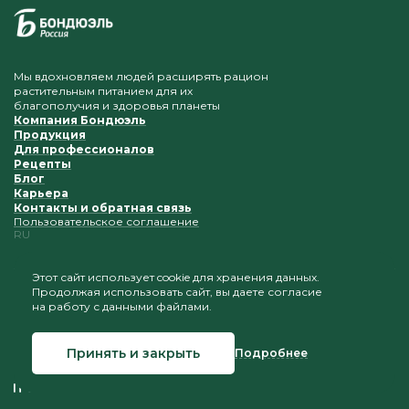
Мы вдохновляем людей расширять рацион
растительным питанием для их
благополучия и здоровья планеты
Компания Бондюэль
Продукция
Для профессионалов
Рецепты
Блог
Карьера
Контакты и обратная связь
Пользовательское соглашение
RU
Этот сайт использует cookie для хранения данных.
Продолжая использовать сайт, вы даете согласие
Приветствуется копирование и размещение
на работу с данными файлами.
материалов при условии сохранения ссылки на наш
сайт
Принять и закрыть
Подробнее
© 2026 Бондюэль Россия
Создание сайта