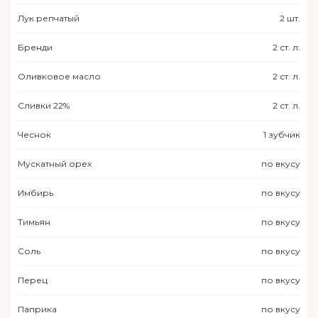
Лук репчатый
2 шт.
Бренди
2 ст. л.
Оливковое масло
2 ст. л.
Сливки 22%
2 ст. л.
Чеснок
1 зубчик
Мускатный орех
по вкусу
Имбирь
по вкусу
Тимьян
по вкусу
Соль
по вкусу
Перец
по вкусу
Паприка
по вкусу