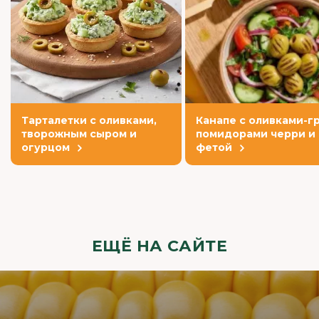
Тарталетки с оливками,
Канапе с оливками-гр
творожным сыром и
помидорами черри и
огурцом
фетой
ЕЩЁ НА САЙТЕ