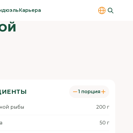
ндюэль
Карьера
ЗОЙ
ДИЕНТЫ
1 порция
сной рыбы
200 г
а
50 г