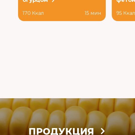
огурцом
фето
170 Ккал
15 мин
95 Кка
ПРОДУКЦИЯ