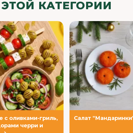
 ЭТОЙ КАТЕГОРИИ
е с оливками-гриль,
Салат "Мандаринки
орами черри и