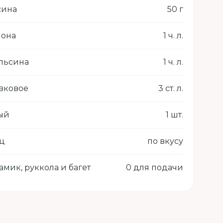
сина
50 г
мона
1 ч. л.
льсина
1 ч. л.
вковое
3 ст. л.
ый
1 шт.
ец
по вкусу
амик, руккола и багет
0 для подачи