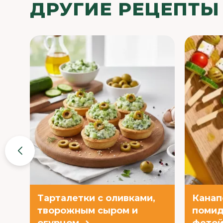
ДРУГИЕ РЕЦЕПТЫ
Тарталетки с оливками,
Канап
творожным сыром и
помид