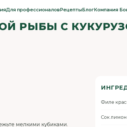
ия
Для профессионалов
Рецепты
Блог
Компания Бо
НОЙ РЫБЫ С КУКУРУ
ИНГРЕ
Филе кра
Сок лимон
режьте мелкими кубиками.