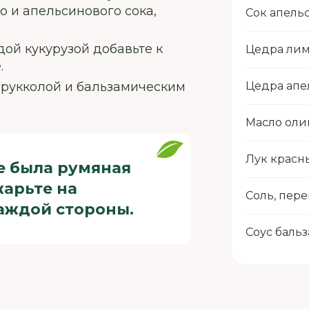
 и апельсинового сока,
Сок апель
дой кукурузой добавьте к
Цедра ли
.
 рукколой и бальзамическим
Цедра апе
Масло оли
Лук красн
те была румяная
жарьте на
Соль, пер
каждой стороны.
Соус бальз