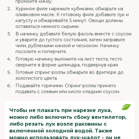
промойте кинзу.
Куриное филе нарежьте кубиками, обжарьте на
оливковом масле. К готовому филе добавьте лук и
капусту и обжаривайте 5 минут. Овощи должны
оставаться немного сырыми.
В начинку добавьте белую фасоль вместе с соусом
и уварите до густого состояния, затем заправьте
чили, рублеными кинзой и чесноком. Начинку
посолите и поперчите.
Готовую начинку выложите на лист теста, тесто
сверните в форме цилиндра, подвернув края.
Готовые спринг-роллы обжарьте во фритюре до
золотистого цвета.
Подавайте горячими. Спринг-роллы принято
подавать с соевым или кисло-сладким соусом.
Чтобы не плакать при нарезке лука,
можно либо включить сбоку вентилятор,
либо резать лук возле раковины с
включенной холодной водой. Также
можно использовать лук-шалот - он не