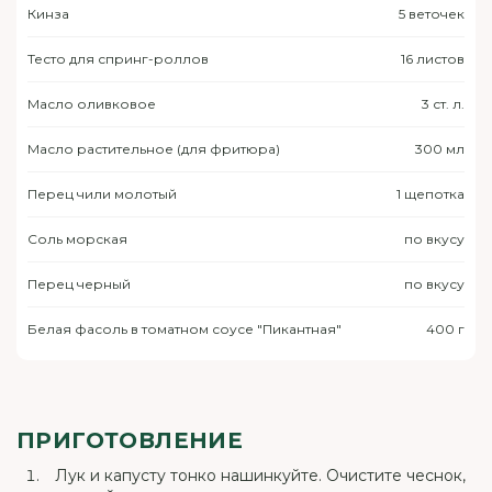
Кинза
5 веточек
Тесто для спринг-роллов
16 листов
Масло оливковое
3 ст. л.
Масло растительное (для фритюра)
300 мл
Перец чили молотый
1 щепотка
Соль морская
по вкусу
Перец черный
по вкусу
Белая фасоль в томатном соусе "Пикантная"
400 г
ПРИГОТОВЛЕНИЕ
Лук и капусту тонко нашинкуйте. Очистите чеснок,