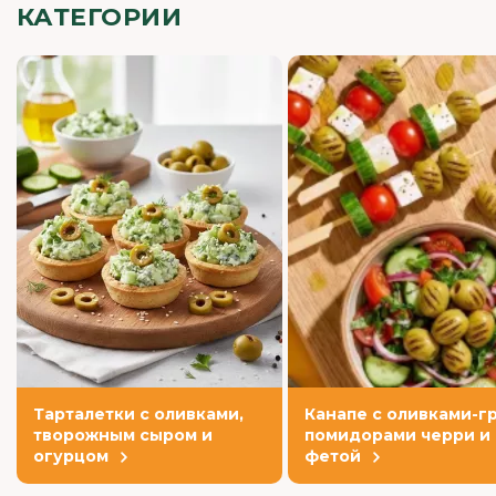
КАТЕГОРИИ
Тарталетки с оливками,
Канапе с оливками-гр
творожным сыром и
помидорами черри и
огурцом
фетой