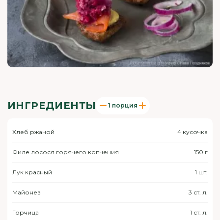
ИНГРЕДИЕНТЫ
1 порция
Хлеб ржаной
4 кусочка
Филе лосося горячего копчения
150 г
Лук красный
1 шт.
Майонез
3 ст. л.
Горчица
1 ст. л.