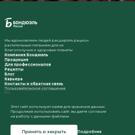
Мы вдохновляем людей расширять рацион
растительным питанием для их
благополучия и здоровья планеты
Компания Бондюэль
Продукция
Для профессионалов
Рецепты
Блог
Карьера
Контакты и обратная связь
Пользовательское соглашение
RU
Этот сайт использует cookie для хранения данных.
Продолжая использовать сайт, вы даете согласие
Приветствуется копирование и размещение
на работу с данными файлами.
материалов при условии сохранения ссылки на наш
сайт
Принять и закрыть
Подробнее
© 2026 Бондюэль Россия