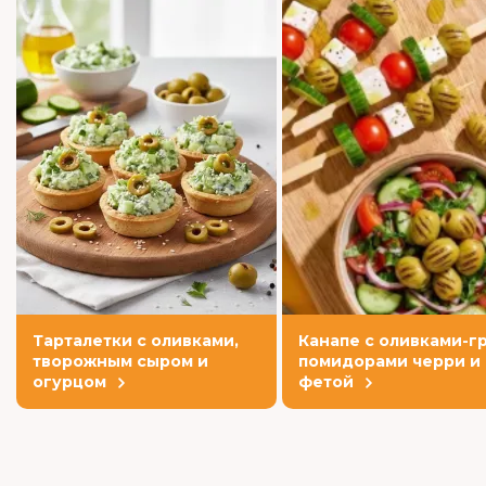
Тарталетки с оливками,
Канапе с оливками-гр
творожным сыром и
помидорами черри и
огурцом
фетой