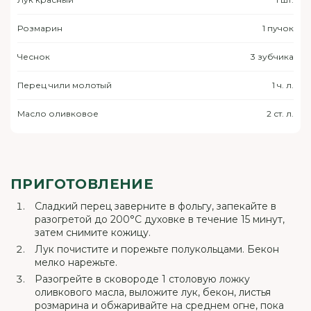
Розмарин
1 пучок
Чеснок
3 зубчика
Перец чили молотый
1 ч. л.
Масло оливковое
2 ст. л.
ПРИГОТОВЛЕНИЕ
Сладкий перец заверните в фольгу, запекайте в
разогретой до 200°С духовке в течение 15 минут,
затем снимите кожицу.
Лук почистите и порежьте полукольцами. Бекон
мелко нарежьте.
Разогрейте в сковороде 1 столовую ложку
оливкового масла, выложите лук, бекон, листья
розмарина и обжаривайте на среднем огне, пока