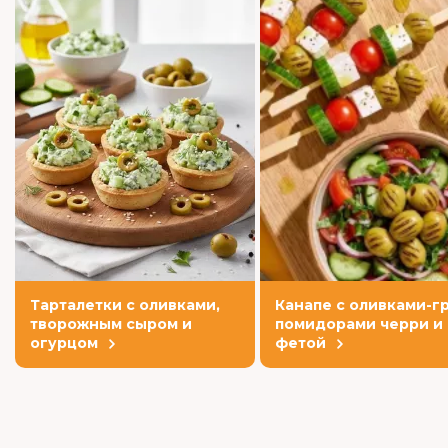
Тарталетки с оливками,
Канапе с оливками-гр
творожным сыром и
помидорами черри и
огурцом
фетой