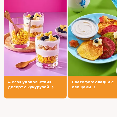
4 слоя удовольствия:
Светофор: оладьи с
десерт с кукурузой
овощами