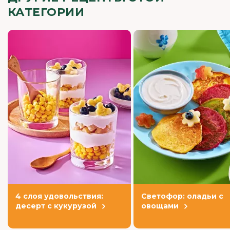
КАТЕГОРИИ
4 слоя удовольствия:
Светофор: оладьи с
десерт с кукурузой
овощами