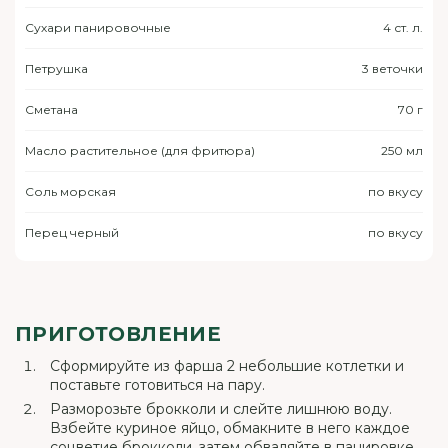
Сухари панировочные
4 ст. л.
Петрушка
3 веточки
Сметана
70 г
Масло растительное (для фритюра)
250 мл
Соль морская
по вкусу
Перец черный
по вкусу
ПРИГОТОВЛЕНИЕ
Сформируйте из фарша 2 небольшие котлетки и
поставьте готовиться на пару.
Разморозьте брокколи и слейте лишнюю воду.
Взбейте куриное яйцо, обмакните в него каждое
соцветие брокколи, затем обваляйте в панировке.