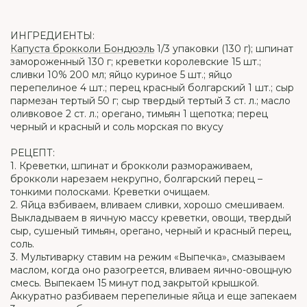
ИНГРЕДИЕНТЫ:
Капуста брокколи Бондюэль
1/3 упаковки (130 г); шпинат
замороженный 130 г; креветки королевские 15 шт.;
сливки 10% 200 мл; яйцо куриное 5 шт.; яйцо
перепелиное 4 шт.; перец красный болгарский 1 шт.; сыр
пармезан тертый 50 г; сыр твердый тертый 3 ст. л.; масло
оливковое 2 ст. л.; орегано, тимьян 1 щепотка; перец
черный и красный и соль морская по вкусу
РЕЦЕПТ:
1. Креветки, шпинат и брокколи размораживаем,
брокколи нарезаем некрупно, болгарский перец –
тонкими полосками. Креветки очищаем.
2. Яйца взбиваем, вливаем сливки, хорошо смешиваем.
Выкладываем в яичную массу креветки, овощи, твердый
сыр, сушеный тимьян, орегано, черный и красный перец,
соль.
3. Мультиварку ставим на режим «Выпечка», смазываем
маслом, когда оно разогреется, вливаем яично-овощную
смесь. Выпекаем 15 минут под закрытой крышкой.
Аккуратно разбиваем перепелиные яйца и еще запекаем