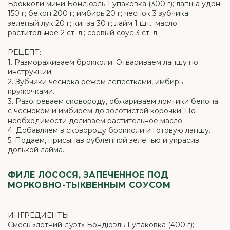
Брокколи мини Бондюэль
1 упаковка (300 г); лапша удон
150 г; бекон 200 г; имбирь 20 г; чеснок 3 зубчика;
зеленый лук 20 г; кинза 30 г; лайм 1 шт.; масло
растительное 2 ст. л.; соевый соус 3 ст. л.
РЕЦЕПТ:
1. Размораживаем брокколи. Отвариваем лапшу по
инструкции.
2. Зубчики чеснока режем лепестками, имбирь –
кружочками.
3. Разогреваем сковороду, обжариваем ломтики бекона
с чесноком и имбирем до золотистой корочки. По
необходимости доливаем растительное масло.
4. Добавляем в сковороду брокколи и готовую лапшу.
5. Подаем, присыпав рубленной зеленью и украсив
долькой лайма.
ФИЛЕ ЛОСОСЯ, ЗАПЕЧЕННОЕ ПОД
МОРКОВНО-ТЫКВЕННЫМ СОУСОМ
ИНГРЕДИЕНТЫ:
Смесь «летний дуэт» Бондюэль
1 упаковка (400 г);