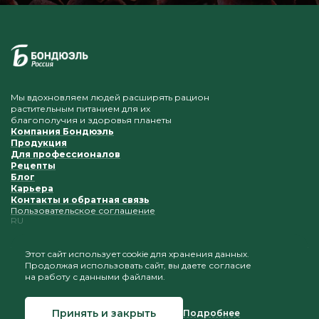
Мы вдохновляем людей расширять рацион
растительным питанием для их
благополучия и здоровья планеты
Компания Бондюэль
Продукция
Для профессионалов
Рецепты
Блог
Карьера
Контакты и обратная связь
Пользовательское соглашение
RU
Этот сайт использует cookie для хранения данных.
Продолжая использовать сайт, вы даете согласие
Приветствуется копирование и размещение
на работу с данными файлами.
материалов при условии сохранения ссылки на наш
сайт
Принять и закрыть
Подробнее
© 2026 Бондюэль Россия