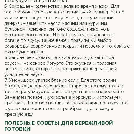
текстуру и насыщенный цвет.
5. Сокращаем количество масла во время жарки. Для
этого можно использовать специальный пульверизатор
или силиконовую кисточку. Еще один кулинарный
лайфхак – заменить масло мясным или куриным
бульоном. Конечно, он тоже содержит жир, но в
меньшем количестве. И как бонус еда становится
богаче по вкусу. Также важен правильный выбор
сковороды: современные покрытия позволяют готовить с
минимумом жиров.
6. Заправляем салаты не майонезом, а домашними
соусами на основе йогурта. Это вкусная и полезная
альтернатива, которая не содержит консервантов и
усилителей вкуса.
7. Уменьшаем употребление соли. Для этого солим
блюдо, когда оно уже лежит в тарелке, потому что так
точнее регулируется баланс вкуса и вы не пересолите.
Заменяем поваренную соль на морскую и используем
приправы. Многие специи настолько яркие по вкусу, что
с успехом заменят соль и преобразят даже самую
пресную еду.
ПОЛЕЗНЫЕ СОВЕТЫ ДЛЯ БЕРЕЖЛИВОЙ
ГОТОВКИ