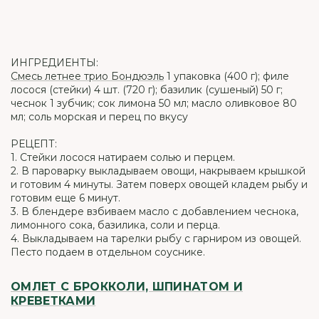
ИНГРЕДИЕНТЫ:
Смесь летнее трио Бондюэль
1 упаковка (400 г); филе
лосося (стейки) 4 шт. (720 г); базилик (сушеный) 50 г;
чеснок 1 зубчик; сок лимона 50 мл; масло оливковое 80
мл; соль морская и перец по вкусу
РЕЦЕПТ:
1. Стейки лосося натираем солью и перцем.
2. В пароварку выкладываем овощи, накрываем крышкой
и готовим 4 минуты. Затем поверх овощей кладем рыбу и
готовим еще 6 минут.
3. В блендере взбиваем масло с добавлением чеснока,
лимонного сока, базилика, соли и перца.
4. Выкладываем на тарелки рыбу с гарниром из овощей.
Песто подаем в отдельном соуснике.
ОМЛЕТ С БРОККОЛИ, ШПИНАТОМ И
КРЕВЕТКАМИ