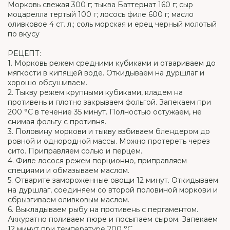
Морковь свежая 300 г; тыква Баттернат 160 г; сыр
моцарелла тертый 100 г; лосось филе 600 г; масло
оливковое 4 ст. л.; соль морская и ерец черный молотый
по вкусу
РЕЦЕПТ:
1. Морковь режем средними кубиками и отвариваем до
мягкости в кипящей воде. Откидываем на дуршлаг и
хорошо обсушиваем.
2. Тыкву режем крупными кубиками, кладем на
противень и плотно закрываем фольгой. Запекаем при
200 °С в течение 35 минут. Полностью остужаем, не
снимая фольгу с противня.
3. Половину моркови и тыкву взбиваем блендером до
ровной и однородной массы. Можно протереть через
сито. Приправляем солью и перцем.
4. Филе лосося режем порционно, приправляем
специями и обмазываем маслом.
5. Отварите замороженные овощи 12 минут. Откидываем
на дуршлаг, соединяем со второй половиной моркови и
сбрызгиваем оливковым маслом.
6. Выкладываем рыбу на противень с пергаментом.
Аккуратно поливаем пюре и посыпаем сыром. Запекаем
12 минут при температуре 200 °С.