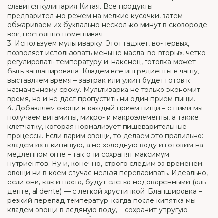
славится кулинария Китая. Все продукты
предварительно режем на мелкие кусочки, затем
обжариваем их буквально несколько минут в сковороде
вок, постоянно помешивая.
3. Используем мультиварку. Этот гаджет, во-первых,
позволяет использовать меньше масла, во-вторых, четко
регулировать температуру и, наконец, готовка может
быть запланирована. Кладем все ингредиенты в чашу,
выставляем время – завтрак или ужин будет готов к
назначенному сроку. Мультиварка не только экономит
время, но и не даст пропустить ни один прием пищи.
4. Добавляем овощи в каждый прием пищи – с ними мы
получаем витамины, микро- и макроэлементы, а также
клетчатку, которая нормализует пищеварительные
процессы. Если варим овощи, то делаем это правильно:
кладем их в кипящую, а не холодную воду и готовим на
медленном огне – так они сохранят максимум
нутриентов. Ну и, конечно, строго следим за временем:
овощи ни в коем случае нельзя переваривать. Идеально,
если они, как и паста, будут слегка недоваренными (аль
денте, al dente) — с легкой хрустинкой. Бланшировка –
резкий перепад температур, когда после кипятка мы
кладем овощи в ледяную воду, – сохранит упругую