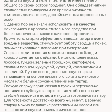
однако на вкус эта нежная зелень не имеет ничего
общего со своей острой "родней". Она обладает мягким
сладковатым привкусом и со времен античности
считалась деликатесом, достойным стола коронованных
особ.
С давних пор ее начали использовать и в качестве
мочегонного и кровоочистительного средства при
болезнях печени, а также в качестве афродизиака.
Кроме того, спаржа эффективно выводит из организма
вредные вещества, стимулирует работу сердца и почек,
понижает кровяное давление при гипертонии.
Спаржа входит в состав многих изысканных блюд и
хорошо сочетается с яйцами, беконом, креветками,
лососем, тунцом, зеленым горошком, картофелем,
сладким перцем, кукурузой, курицей, крольчатиной и
говядиной. Лучше всего дополнять вкус спаржи
заправками на основе лимонного сока и оливкового
масла или белыми соусами, такими как тартар.
Свежую спаржу варят, связав в пучок и вертикально
поставив в глубокую кастрюлю, так чтобы основания
стеблей варились в воде, а макушки готовились на пару.
Для готовности достаточно всего 4-5 минут. Вареную
спаржу можно подавать с растопленным маслом или
голландским соусом - смесью яичных желтков,