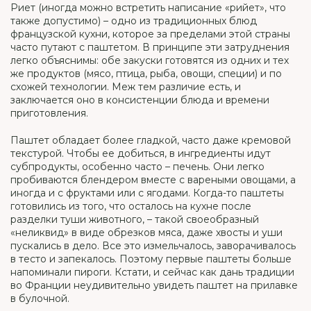
Риет (иногда можно встретить написание «рийет», что
также допустимо) – одно из традиционных блюд
французской кухни, которое за пределами этой страны
часто путают с паштетом. В принципе эти затруднения
легко объяснимы: обе закуски готовятся из одних и тех
же продуктов (мясо, птица, рыба, овощи, специи) и по
схожей технологии. Меж тем различие есть, и
заключается оно в консистенции блюда и времени
приготовления.
Паштет обладает более гладкой, часто даже кремовой
текстурой. Чтобы ее добиться, в ингредиенты идут
субпродукты, особенно часто – печень. Они легко
пробиваются блендером вместе с вареными овощами, а
иногда и с фруктами или с ягодами. Когда-то паштеты
готовились из того, что осталось на кухне после
разделки туши животного, – такой своеобразный
«неликвид» в виде обрезков мяса, даже хвосты и уши
пускались в дело. Все это измельчалось, заворачивалось
в тесто и запекалось. Поэтому первые паштеты больше
напоминали пироги. Кстати, и сейчас как дань традиции
во Франции неудивительно увидеть паштет на прилавке
в булочной.