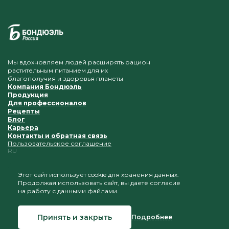
Мы вдохновляем людей расширять рацион
растительным питанием для их
благополучия и здоровья планеты
Компания Бондюэль
Продукция
Для профессионалов
Рецепты
Блог
Карьера
Контакты и обратная связь
Пользовательское соглашение
RU
Этот сайт использует cookie для хранения данных.
Продолжая использовать сайт, вы даете согласие
Приветствуется копирование и размещение
на работу с данными файлами.
материалов при условии сохранения ссылки на наш
сайт
Принять и закрыть
Подробнее
© 2026 Бондюэль Россия
Создание сайта