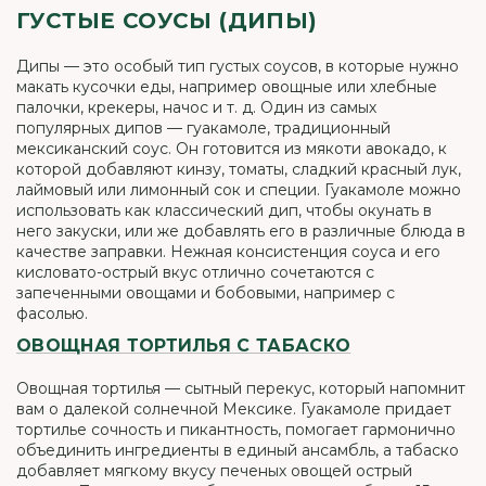
ГУСТЫЕ СОУСЫ (ДИПЫ)
Дипы — это особый тип густых соусов, в которые нужно
макать кусочки еды, например овощные или хлебные
палочки, крекеры, начос и т. д. Один из самых
популярных дипов — гуакамоле, традиционный
мексиканский соус. Он готовится из мякоти авокадо, к
которой добавляют кинзу, томаты, сладкий красный лук,
лаймовый или лимонный сок и специи. Гуакамоле можно
использовать как классический дип, чтобы окунать в
него закуски, или же добавлять его в различные блюда в
качестве заправки. Нежная консистенция соуса и его
кисловато-острый вкус отлично сочетаются с
запеченными овощами и бобовыми, например с
фасолью.
ОВОЩНАЯ ТОРТИЛЬЯ С ТАБАСКО
Овощная тортилья — сытный перекус, который напомнит
вам о далекой солнечной Мексике. Гуакамоле придает
тортилье сочность и пикантность, помогает гармонично
объединить ингредиенты в единый ансамбль, а табаско
добавляет мягкому вкусу печеных овощей острый