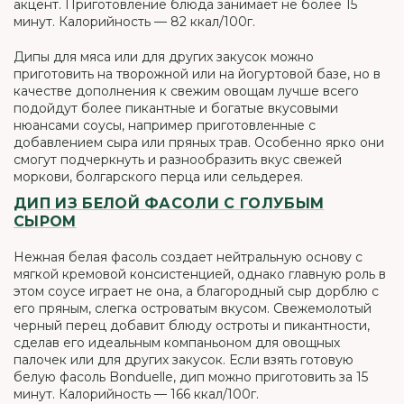
акцент. Приготовление блюда занимает не более 15
минут. Калорийность — 82 ккал/100г.
Дипы для мяса или для других закусок можно
приготовить на творожной или на йогуртовой базе, но в
качестве дополнения к свежим овощам лучше всего
подойдут более пикантные и богатые вкусовыми
нюансами соусы, например приготовленные с
добавлением сыра или пряных трав. Особенно ярко они
смогут подчеркнуть и разнообразить вкус свежей
моркови, болгарского перца или сельдерея.
ДИП ИЗ БЕЛОЙ ФАСОЛИ С ГОЛУБЫМ
СЫРОМ
Нежная белая фасоль создает нейтральную основу с
мягкой кремовой консистенцией, однако главную роль в
этом соусе играет не она, а благородный сыр дорблю с
его пряным, слегка островатым вкусом. Свежемолотый
черный перец добавит блюду остроты и пикантности,
сделав его идеальным компаньоном для овощных
палочек или для других закусок. Если взять готовую
белую фасоль Bonduelle, дип можно приготовить за 15
минут. Калорийность — 166 ккал/100г.