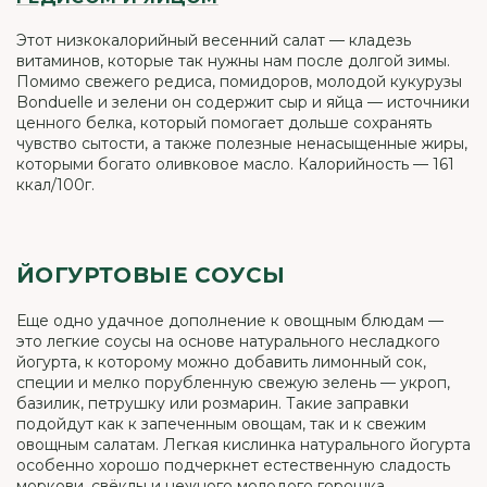
Этот низкокалорийный весенний салат — кладезь
витаминов, которые так нужны нам после долгой зимы.
Помимо свежего редиса, помидоров, молодой кукурузы
Bonduelle и зелени он содержит сыр и яйца — источники
ценного белка, который помогает дольше сохранять
чувство сытости, а также полезные ненасыщенные жиры,
которыми богато оливковое масло. Калорийность — 161
ккал/100г.
ЙОГУРТОВЫЕ СОУСЫ
Еще одно удачное дополнение к овощным блюдам —
это легкие соусы на основе натурального несладкого
йогурта, к которому можно добавить лимонный сок,
специи и мелко порубленную свежую зелень — укроп,
базилик, петрушку или розмарин. Такие заправки
подойдут как к запеченным овощам, так и к свежим
овощным салатам. Легкая кислинка натурального йогурта
особенно хорошо подчеркнет естественную сладость
моркови, свёклы и нежного молодого горошка.