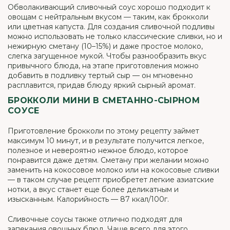
Обволакивающий сливочный соус хорошо подходит к
овощам с нейтральным вкусом — таким, как брокколи
или цветная капуста. Для создания сливочной подливы
можно использовать не только классические сливки, но и
нежирную сметану (10–15%) и даже простое молоко,
слегка загущенное мукой. Чтобы разнообразить вкус
привычного блюда, на этапе приготовления можно
добавить в подливку тертый сыр — он мгновенно
расплавится, придав блюду яркий сырный аромат.
БРОККОЛИ МИНИ В СМЕТАННО-СЫРНОМ
СОУСЕ
Приготовление брокколи по этому рецепту займет
максимум 10 минут, и в результате получится легкое,
полезное и невероятно нежное блюдо, которое
понравится даже детям. Сметану при желании можно
заменить на кокосовое молоко или на кокосовые сливки
— в таком случае рецепт приобретет легкие азиатские
нотки, а вкус станет еще более деликатным и
изысканным. Калорийность — 87 ккал/100г.
Сливочные соусы также отлично подходят для
запекания овощных блюд. Чаще всего для этого