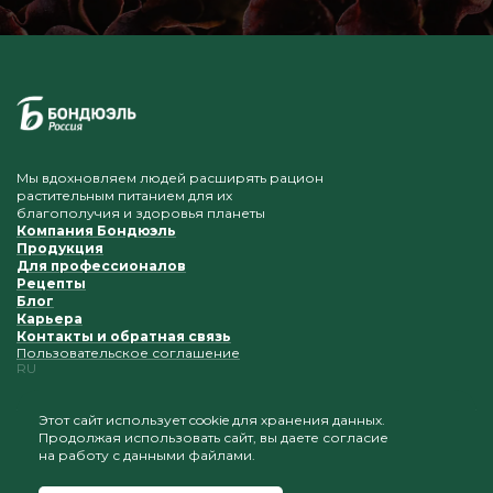
Мы вдохновляем людей расширять рацион
растительным питанием для их
благополучия и здоровья планеты
Компания Бондюэль
Продукция
Для профессионалов
Рецепты
Блог
Карьера
Контакты и обратная связь
Пользовательское соглашение
RU
Этот сайт использует cookie для хранения данных.
Продолжая использовать сайт, вы даете согласие
Приветствуется копирование и размещение
на работу с данными файлами.
материалов при условии сохранения ссылки на наш
сайт