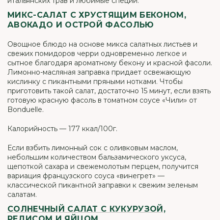
итальянских трав и любимые специи.
МИКС-САЛАТ С ХРУСТЯЩИМ БЕКОНОМ,
АВОКАДО И ОСТРОЙ ФАСОЛЬЮ
Овощное блюдо на основе микса салатных листьев и
свежих помидоров черри одновременно легкое и
сытное благодаря ароматному бекону и красной фасоли.
Лимонно-масляная заправка придает освежающую
кислинку с пикантными пряными нотками. Чтобы
приготовить такой салат, достаточно 15 минут, если взять
готовую красную фасоль в томатном соусе «Чили» от
Bonduelle.
Калорийность — 177 ккал/100г.
Если взбить лимонный сок с оливковым маслом,
небольшим количеством бальзамического уксуса,
щепоткой сахара и свежемолотым перцем, получится
вариация французского соуса «винегрет» —
классической пикантной заправки к свежим зеленым
салатам.
СОЛНЕЧНЫЙ САЛАТ С КУКУРУЗОЙ,
РЕДИСОМ И ЯЙЦОМ