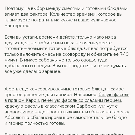
Поэтому на выбор между смесями и готовыми блюдами
влияет два фактора. Количество времени, которое вы
планируете потратить на кухне и ваше кулинарное
мастерство.
Если вы устали, времени действительно мало из-за
других дел, не любите или пока не очень умеете
готовить – возьмите готовые блюда. От вас потребуется
только выложить смесь на сковороду и обжарить ее 7-10
минут. В миксе собраны не только овощи, туда
добавлены и специи. Вам не придется ни о чем думать,
все уже сделано заранее.
А есть еще консервированные готовые блюда – самое
простое решение для гарнира. Например,
белую фасоль
в пряном Карри
,
печеную фасоль со сладким перцем
,
красную фасоль в классическом Барбекю
или
нут с
черносливом
надо просто выложить из банки на тарелку.
Абсолютно сбалансированное самостоятельное блюдо
и гарнир полностью готовы.