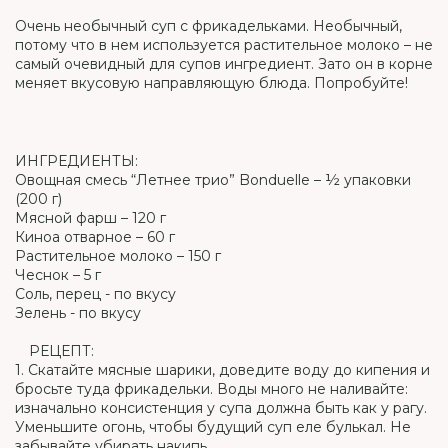
Очень необычный суп с фрикадельками. Необычный,
потому что в нем используется растительное молоко – не
самый очевидный для супов ингредиент. Зато он в корне
меняет вкусовую направляющую блюда. Попробуйте!
ИНГРЕДИЕНТЫ:
Овощная смесь “Летнее трио” Bonduelle – ½ упаковки
(200 г)
Мясной фарш – 120 г
Киноа отварное – 60 г
Растительное молоко – 150 г
Чеснок – 5 г
Соль, перец - по вкусу
Зелень - по вкусу
⠀ РЕЦЕПТ:
1. Скатайте мясные шарики, доведите воду до кипения и
бросьте туда фрикадельки. Воды много не наливайте:
изначально консистенция у супа должна быть как у рагу.
Уменьшите огонь, чтобы будущий суп еле булькал. Не
забывайте убирать накипь.