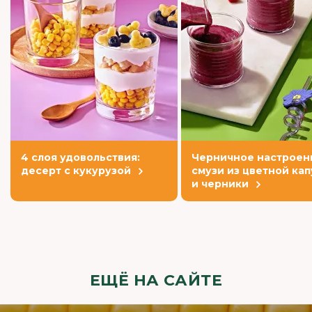
4 слоя удовольствия:
Черничное настроен
десерт с кукурузой
смузи из цветной ка
и черники
ЕЩЁ НА САЙТЕ