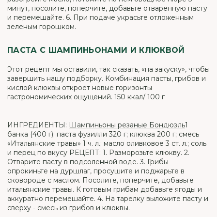
минут, посолите, поперчите, добавьте отваренную пасту
и перемешайте. 6. При подаче украсьте отложенным
зеленым горошком.
ПАСТА С ШАМПИНЬОНАМИ И КЛЮКВОЙ
Этот рецепт мы оставили, так сказать, «на закуску», чтобы
завершить нашу подборку. Комбинация пасты, грибов и
кислой клюквы откроет новые горизонты
гастрономических ощущений. 150 ккал/ 100 г
ИНГРЕДИЕНТЫ:
Шампиньоны резаные Бондюэль
1
банка (400 г); паста фузилли 320 г; клюква 200 г; смесь
«Итальянские травы» 1 ч. л.; масло оливковое 3 ст. л.; соль
и перец по вкусу РЕЦЕПТ: 1. Разморозьте клюкву. 2.
Отварите пасту в подсоленной воде. 3. Грибы
опрокиньте на дуршлаг, просушите и поджарьте в
сковороде с маслом. Посолите, поперчите, добавьте
итальянские травы. К готовым грибам добавьте ягоды и
аккуратно перемешайте. 4. На тарелку выложите пасту и
сверху - смесь из грибов и клюквы.