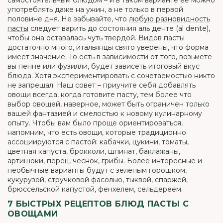
самостоятельным блюдом – и в таком варианте ее можно
употреблять даже на ужин, а не только в первой
половине дня. Не забывайте, что
любую разновидность
пасты
следует варить до состояния аль денте (al dente),
чтобы она оставалась чуть твердой. Видов пасты
достаточно много, итальянцы свято уверены, что форма
имеет значение. То есть в зависимости от того, возьмете
вы пенне или фузилли, будет зависеть итоговый вкус
блюда. Хотя экспериментировать с сочетаемостью никто
не запрещал. Наш совет – приучите себя добавлять
овощи всегда, когда готовите пасту, тем более что
выбор овощей, наверное, может быть ограничен только
вашей фантазией и смелостью к новому кулинарному
опыту. Чтобы вам было проще ориентироваться,
напомним, что есть овощи, которые традиционно
ассоциируются с пастой: кабачки, цукини, томаты,
цветная капуста, брокколи, шпинат, баклажаны,
артишоки, перец, чеснок, грибы. Более интересные и
необычные варианты будут с зеленым горошком,
кукурузой, стручковой фасолью, тыквой, спаржей,
брюссельской капустой, фенхелем, сельдереем.
7 БЫСТРЫХ РЕЦЕПТОВ БЛЮД ПАСТЫ С
ОВОЩАМИ