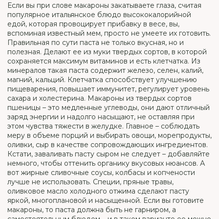
Если вы при слове макароны закатываете глаза, считая
популярное итальянское блюдо высококалорийной
едой, которая провоцирует прибавку в весе, вы,
вспоминая известный мем, просто не умеете их готовить.
Правильная по сути паста не только вкусная, но и
полезная. Делают ее из муки твердых сортов, в которой
сохраняется максимум витаминов и есть клетчатка. Из
минералов такая паста содержит железо, селен, калий,
магний, кальций. Клетчатка способствует улучшению
пищеварения, повышает иммунитет, регулирует уровень
сахара и холестерина. Макароны из твердых сортов
пшеницы – это медленные углеводы, они дают отличный
заряд энергии и надолго насыщают, не оставляя при
этом чувства тяжести в желудке. Главное – соблюдать
меру в объеме порций и выбирать овощи, морепродукты,
оливки, сыр в качестве сопровождающих ингредиентов.
Кстати, заваливать пасту сыром не следует – добавляйте
немного, чтобы оттенить органику вкусовых нюансов. А
вот жирные сливочные соусы, колбасы и копчености
лучше не использовать. Специи, пряные травы,
оливковое масло холодного отжима сделают пасту
яркой, многоплановой и насыщенной. Если вы готовите
макароны, то паста должна быть не гарниром, а