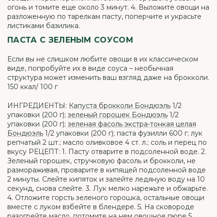
огонь и томите еще около 3 минут. 4. Выложите овощи на
разложенную по тарелкам пасту, поперчите и украсьте
листиками базилика.
ПАСТА С ЗЕЛЕНЫМ СОУСОМ
Если вы не слишком любите овощи в их классическом
виде, попробуйте их в виде соуса – необычная
структура может изменить ваш взгляд даже на брокколи.
150 ккал/ 100 г
ИНГРЕДИЕНТЫ:
Капуста брокколи Бондюэль
1/2
упаковки (200 г);
зеленый горошек Бондюэль
1/2
упаковки (200 г);
зеленая фасоль экстра-тонкая целая
Бондюэль
1/2 упаковки (200 г); паста фузилли 600 г; лук
репчатый 2 шт.; масло оливковое 4 ст. л.; соль и перец по
вкусу РЕЦЕПТ: 1. Пасту отварите в подсоленной воде. 2.
Зеленый горошек, стручковую фасоль и брокколи, не
размораживая, проварите в кипящей подсоленной воде
2 минуты. Слейте кипяток и залейте ледяную воду на 10
секунд, снова слейте. 3. Лук мелко нарежьте и обжарьте.
4. Отложите горсть зеленого горошка, остальные овощи
вместе с луком взбейте в блендере. 5. На сковороде
разогрейте масло, потомите на нем овощное пюре 5