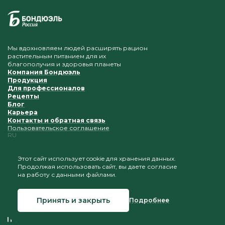
Мы вдохновляем людей расширять рацион
растительным питанием для их
благополучия и здоровья планеты
Компания Бондюэль
Продукция
Для профессионалов
Рецепты
Блог
Карьера
Контакты и обратная связь
Пользовательское соглашение
RU
Этот сайт использует cookie для хранения данных.
Продолжая использовать сайт, вы даете согласие
Приветствуется копирование и размещение
на работу с данными файлами.
материалов при условии сохранения ссылки на наш
сайт
Принять и закрыть
Подробнее
© 2026 Бондюэль Россия
Создание сайта