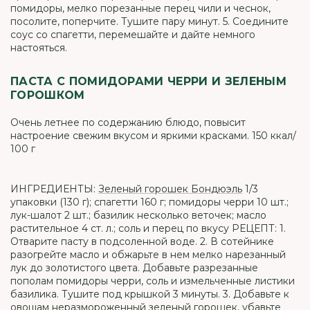
помидоры, мелко порезанные перец чили и чеснок,
посолите, поперчите. Тушите пару минут. 5. Соедините
соус со спагетти, перемешайте и дайте немного
настояться.
ПАСТА С ПОМИДОРАМИ ЧЕРРИ И ЗЕЛЕНЫМ
ГОРОШКОМ
Очень летнее по содержанию блюдо, повысит
настроение свежим вкусом и яркими красками. 150 ккал/
100 г
ИНГРЕДИЕНТЫ:
Зеленый горошек Бондюэль
1/3
упаковки (130 г); спагетти 160 г; помидоры черри 10 шт.;
лук-шалот 2 шт.; базилик несколько веточек; масло
растительное 4 ст. л.; соль и перец по вкусу РЕЦЕПТ: 1.
Отварите пасту в подсоленной воде. 2. В сотейнике
разогрейте масло и обжарьте в нем мелко нарезанный
лук до золотистого цвета. Добавьте разрезанные
пополам помидоры черри, соль и измельченные листики
базилика. Тушите под крышкой 3 минуты. 3. Добавьте к
овощам неразмороженный зеленый горошек, убавьте