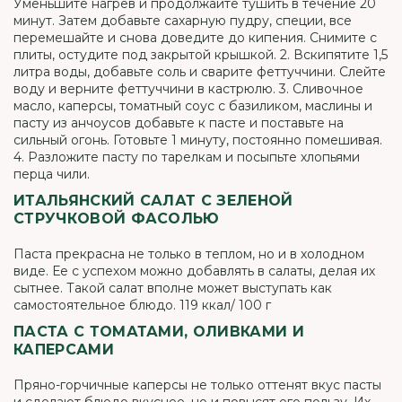
Уменьшите нагрев и продолжайте тушить в течение 20
минут. Затем добавьте сахарную пудру, специи, все
перемешайте и снова доведите до кипения. Снимите с
плиты, остудите под закрытой крышкой. 2. Вскипятите 1,5
литра воды, добавьте соль и сварите феттуччини. Слейте
воду и верните феттуччини в кастрюлю. 3. Сливочное
масло, каперсы, томатный соус с базиликом, маслины и
пасту из анчоусов добавьте к пасте и поставьте на
сильный огонь. Готовьте 1 минуту, постоянно помешивая.
4. Разложите пасту по тарелкам и посыпьте хлопьями
перца чили.
ИТАЛЬЯНСКИЙ САЛАТ С ЗЕЛЕНОЙ
СТРУЧКОВОЙ ФАСОЛЬЮ
Паста прекрасна не только в теплом, но и в холодном
виде. Ее с успехом можно добавлять в салаты, делая их
сытнее. Такой салат вполне может выступать как
самостоятельное блюдо. 119 ккал/ 100 г
ПАСТА С ТОМАТАМИ, ОЛИВКАМИ И
КАПЕРСАМИ
Пряно-горчичные каперсы не только оттенят вкус пасты