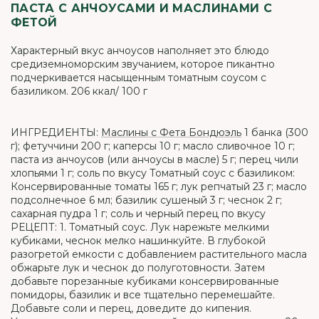
ПАСТА С АНЧОУСАМИ И МАСЛИНАМИ С
ФЕТОЙ
Характерный вкус анчоусов наполняет это блюдо
средиземноморским звучанием, которое пикантно
подчеркивается насыщенным томатным соусом с
базиликом. 206 ккал/ 100 г
ИНГРЕДИЕНТЫ:
Маслины с Фета Бондюэль
1 банка (300
г); фетуччини 200 г; каперсы 10 г; масло сливочное 10 г;
паста из анчоусов (или анчоусы в масле) 5 г; перец чили
хлопьями 1 г; соль по вкусу Томатный соус с базиликом:
Консервированные томаты 165 г; лук репчатый 23 г; масло
подсолнечное 6 мл; базилик сушеный 3 г; чеснок 2 г;
сахарная пудра 1 г; соль и черный перец по вкусу
РЕЦЕПТ: 1. Томатный соус. Лук нарежьте мелкими
кубиками, чеснок мелко нашинкуйте. В глубокой
разогретой емкости с добавлением растительного масла
обжарьте лук и чеснок до полуготовности. Затем
добавьте порезанные кубиками консервированные
помидоры, базилик и все тщательно перемешайте.
Добавьте соли и перец, доведите до кипения.