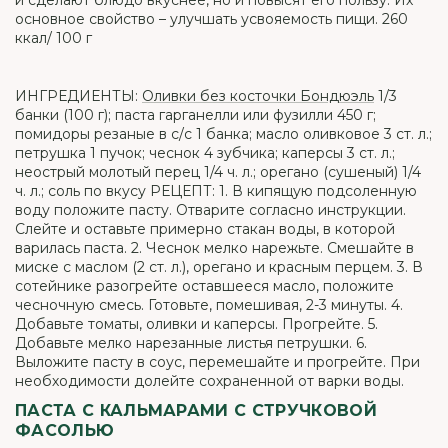
и сделают блюдо вкуснее, но и повысят его пользу. Их
основное свойство – улучшать усвояемость пищи. 260
ккал/ 100 г
ИНГРЕДИЕНТЫ:
Оливки без косточки Бондюэль
1/3
банки (100 г); паста гарганелли или фузилли 450 г;
помидоры резаные в с/с 1 банка; масло оливковое 3 ст. л.;
петрушка 1 пучок; чеснок 4 зубчика; каперсы 3 ст. л.;
неострый молотый перец 1/4 ч. л.; орегано (сушеный) 1/4
ч. л.; соль по вкусу РЕЦЕПТ: 1. В кипящую подсоленную
воду положите пасту. Отварите согласно инструкции.
Слейте и оставьте примерно стакан воды, в которой
варилась паста. 2. Чеснок мелко нарежьте. Смешайте в
миске с маслом (2 ст. л.), орегано и красным перцем. 3. В
сотейнике разогрейте оставшееся масло, положите
чесночную смесь. Готовьте, помешивая, 2-3 минуты. 4.
Добавьте томаты, оливки и каперсы. Прогрейте. 5.
Добавьте мелко нарезанные листья петрушки. 6.
Выложите пасту в соус, перемешайте и прогрейте. При
необходимости долейте сохраненной от варки воды.
ПАСТА С КАЛЬМАРАМИ С СТРУЧКОВОЙ
ФАСОЛЬЮ