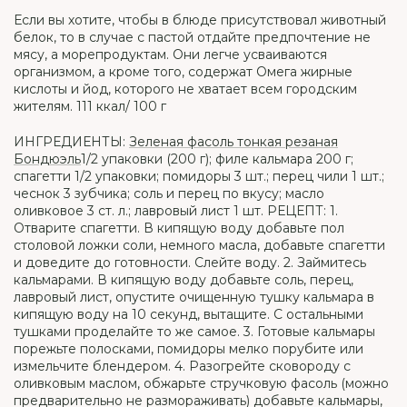
Если вы хотите, чтобы в блюде присутствовал животный
белок, то в случае с пастой отдайте предпочтение не
мясу, а морепродуктам. Они легче усваиваются
организмом, а кроме того, содержат Омега жирные
кислоты и йод, которого не хватает всем городским
жителям. 111 ккал/ 100 г
ИНГРЕДИЕНТЫ:
Зеленая фасоль тонкая резаная
Бондюэль
1/2 упаковки (200 г); филе кальмара 200 г;
спагетти 1/2 упаковки; помидоры 3 шт.; перец чили 1 шт.;
чеснок 3 зубчика; соль и перец по вкусу; масло
оливковое 3 ст. л.; лавровый лист 1 шт. РЕЦЕПТ: 1.
Отварите спагетти. В кипящую воду добавьте пол
столовой ложки соли, немного масла, добавьте спагетти
и доведите до готовности. Слейте воду. 2. Займитесь
кальмарами. В кипящую воду добавьте соль, перец,
лавровый лист, опустите очищенную тушку кальмара в
кипящую воду на 10 секунд, вытащите. С остальными
тушками проделайте то же самое. 3. Готовые кальмары
порежьте полосками, помидоры мелко порубите или
измельчите блендером. 4. Разогрейте сковороду с
оливковым маслом, обжарьте стручковую фасоль (можно
предварительно не размораживать) добавьте кальмары,