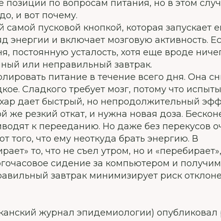
 позиции по вопросам питания, но в этом слу
о, и вот почему.
й самой пусковой кнопкой, которая запускает е
яд энергии и включает мозговую активность. Е
, постоянную усталость, хотя еще вроде ничег
ный или неправильный завтрак.
олировать питание в течение всего дня. Она с
дкое. Сладкого требует мозг, потому что испыт
ахар дает быстрый, но непродолжительный эф
ой же резкий откат, и нужна новая доза. Беско
водят к перееданию. Но даже без перекусов о
т того, что ему неоткуда брать энергию. В
ет» то, что не съел утром, но и «перебирает»
ногочасовое сидение за компьютером и получим
равильный завтрак минимизирует риск отклон
риканский журнал эпидемиологии) опубликовал