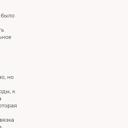
о было
ть
ьное
о, но
оды, к
а
оторая
вязка
е