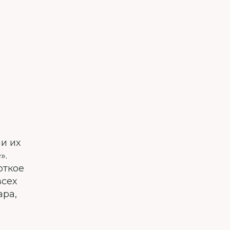
и их
».
откое
всех
ара,