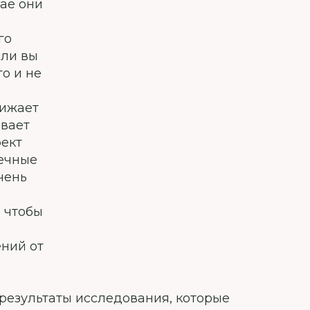
чае они
го
сли вы
о и не
нижает
ывает
фект
нечные
чень
, чтобы
ений от
 результаты исследования, которые