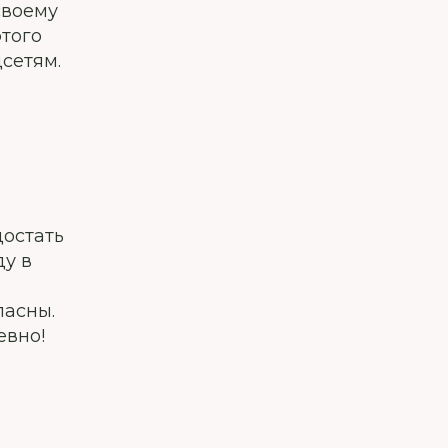
своему
этого
цсетям.
достать
ду в
ласны.
евно!