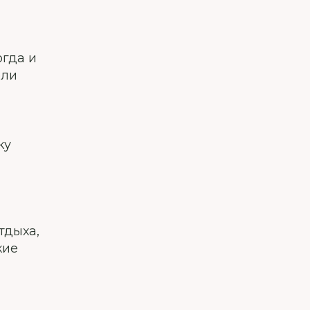
огда и
ели
ку
тдыха,
кие