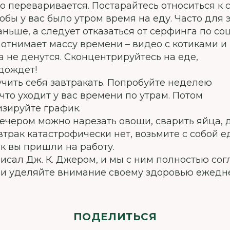
о переваривается. Постарайтесь относиться к 
бы у вас было утром время на еду. Часто для 
аньше, а следует отказаться от серфинга по со
отнимает массу времени – видео с котиками и
 не денутся. Сконцентрируйтесь на еде,
одождет!
учить себя завтракать. Попробуйте неделею
что уходит у вас времени по утрам. Потом
зируйте график.
вечером можно нарезать овощи, сварить яйца, 
трак катастрофически нет, возьмите с собой е
ак вы пришли на работу.
писал Дж. К. Джером, и мы с ним полностью сог
о и уделяйте внимание своему здоровью ежедн
ПОДЕЛИТЬСЯ