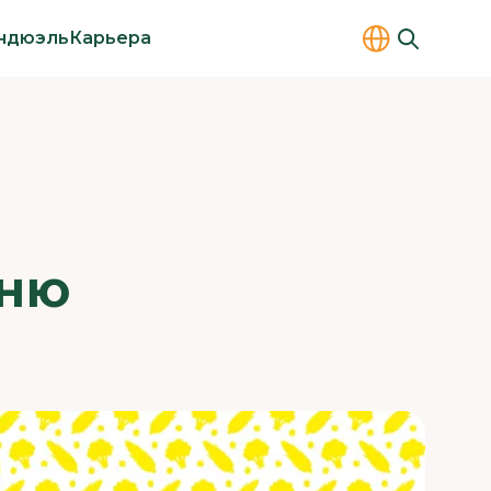
ндюэль
Карьера
ЕНЮ