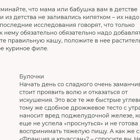
поминайте, что мама или бабушка вам в детстве
ши из детства не заливались кипятком – их над
е последние исследования говорят, что только
 к нему обязательно обязательно надо добавля
те правильную кашу, положите в нее растител
ое куриное филе.
Булочки
Начать день со сладкого очень заманчив
стоит проявить волю и отказаться от
искушения. Это все те же быстрые углев
тому же сдобное дрожжевое тесто с утр
наносит вред поджелудочной железе, к
еще не успела «проснуться» и не готова
воспринимать тяжелую пищу. А как же с
«Франция и круассан»? – спросите вы. Н