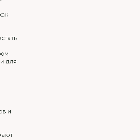
как
встать
ром
ни для
ов и
,
жают