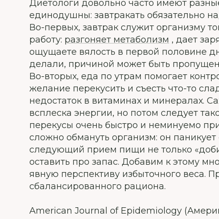
Диетологи довольно часто имеют разные
единодушны: завтракать обязательно над
Во-первых, завтрак служит организму то
работу:
разгоняет метаболизм
, дает зар
ощущаете вялость в первой половине дня
делали, причиной может быть пропущен
Во-вторых, еда по утрам помогает контр
желание перекусить и съесть что-то сла
недостаток в витаминах и минералах. С
всплеска энергии, но потом следует так
перекусы очень быстро и неминуемо при
сложно обмануть организм: он паникует о
следующий прием пищи не только «добира
оставить про запас. Добавим к этому м
явную перспективу избыточного веса. П
сбалансированного рациона.
American Journal of Epidemiology (Аме