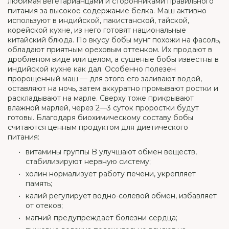
любимая вегетарианцами и сторонниками правильного
питания за высокое содержание белка. Маш активно
используют в индийской, пакистанской, тайской,
корейской кухне, из него готовят национальные
китайский блюда. По вкусу бобы мунг похожи на фасоль,
обладают приятным ореховым оттенком. Их продают в
дробленом виде или целом, а сушеные бобы известны в
индийской кухне как дал. Особенно полезен
пророщенный маш — для этого его заливают водой,
оставляют на ночь, затем аккуратно промывают ростки и
раскладывают на марле. Сверху тоже прикрывают
влажной марлей, через 2—3 суток проростки будут
готовы. Благодаря биохимическому составу бобы
считаются ценным продуктом для диетического
питания:
витамины группы B улучшают обмен веществ,
стабилизируют нервную систему;
холин нормализует работу печени, укрепляет
память;
калий регулирует водно-солевой обмен, избавляет
от отеков;
магний предупреждает болезни сердца;