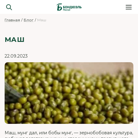
Главная
Блог
Маш
МАШ
22.09.2023
Маш, мунг дал, или бобы мунг, — зернобобовая культура,