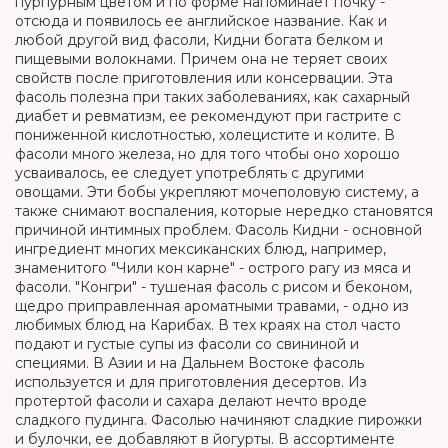
пурпурным цветом и по форме напоминает почку -
отсюда и появилось ее английское название. Как и
любой другой вид фасоли, Кидни богата белком и
пищевыми волокнами. Причем она не теряет своих
свойств после приготовления или консервации. Эта
фасоль полезна при таких заболеваниях, как сахарный
диабет и ревматизм, ее рекомендуют при гастрите с
пониженной кислотностью, холецистите и колите. В
фасоли много железа, но для того чтобы оно хорошо
усваивалось, ее следует употреблять с другими
овощами. Эти бобы укрепляют мочеполовую систему, а
также снимают воспаления, которые нередко становятся
причиной интимных проблем. Фасоль Кидни - основной
ингредиент многих мексиканских блюд, например,
знаменитого "Чили кон карне" - острого рагу из мяса и
фасоли. "Конгри" - тушеная фасоль с рисом и беконом,
щедро приправленная ароматными травами, - одно из
любимых блюд на Карибах. В тех краях на стол часто
подают и густые супы из фасоли со свининой и
специями. В Азии и на Дальнем Востоке фасоль
используется и для приготовления десертов. Из
протертой фасоли и сахара делают нечто вроде
сладкого пудинга. Фасолью начиняют сладкие пирожки
и булочки, ее добавляют в йогурты. В ассортименте