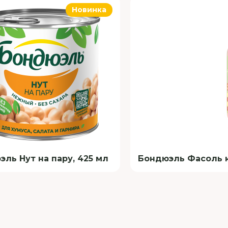
Новинка
ль Нут на пару, 425 мл
Бондюэль Фасоль кр