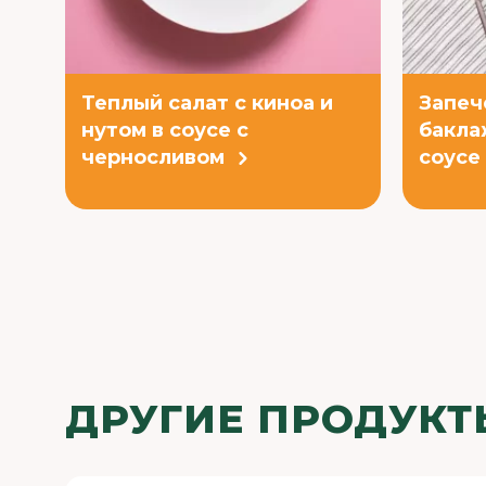
Теплый салат с киноа и
Запеч
нутом в соусе с
бакла
черносливом
соусе
ДРУГИЕ ПРОДУКТ