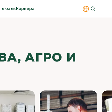
ндюэль
Карьера
А, АГРО И