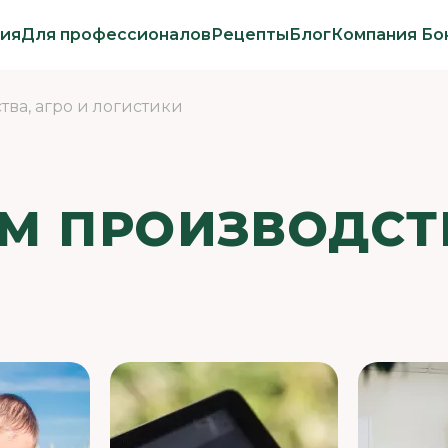
ия
Для профессионалов
Рецепты
Блог
Компания Бо
ва, агро и логистики
М ПРОИЗВОДСТВ