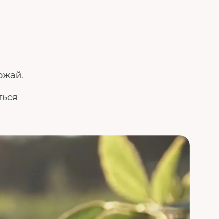
ожай.
ться