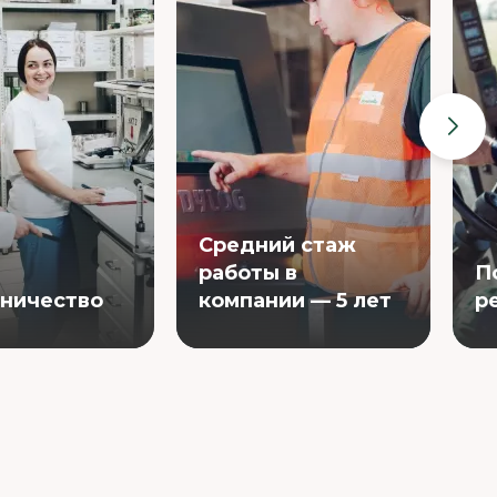
Средний стаж
работы в
П
вничество
компании — 5 лет
р